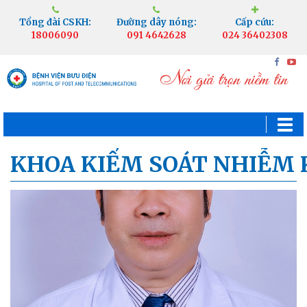
Tổng đài CSKH:
Đường dây nóng:
Cấp cứu:
18006090
091 4642628
024 36402308
KHOA KIỂM SOÁT NHIỄM