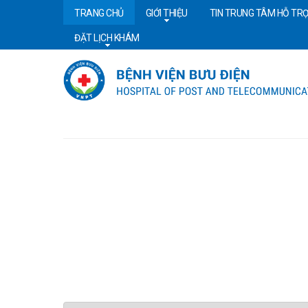
TRANG CHỦ
GIỚI THIỆU
TIN TRUNG TÂM HỖ TRỢ
ĐẶT LỊCH KHÁM