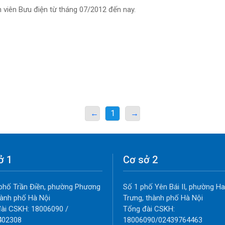
h viên Bưu điện từ tháng 07/2012 đến nay.
←
1
→
ở 1
Cơ sở 2
phố Trần Điền, phường Phương
Số 1 phố Yên Bái II, phường Ha
thành phố Hà Nội
Trưng, thành phố Hà Nội
ài CSKH: 18006090 /
Tổng đài CSKH:
402308
18006090/02439764463