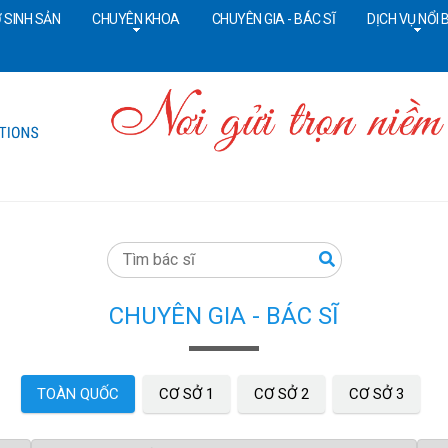
 SINH SẢN
CHUYÊN KHOA
CHUYÊN GIA - BÁC SĨ
DỊCH VỤ NỔI 
Tổng đài CSKH:
18006090
Đ
CHUYÊN GIA - BÁC SĨ
TOÀN QUỐC
CƠ SỞ 1
CƠ SỞ 2
CƠ SỞ 3