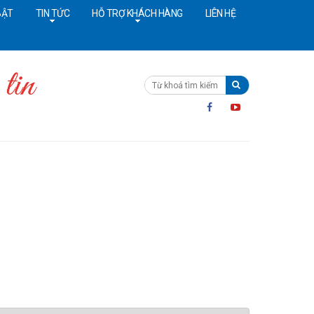
BẬT
TIN TỨC
HỖ TRỢ KHÁCH HÀNG
LIÊN HỆ
ường dây nóng:
091 4642628
Cấp cứu:
024 36402308