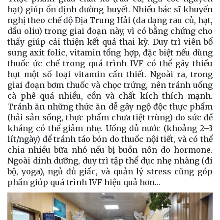
hạt) giúp ổn định đường huyết. Nhiều bác sĩ khuyến
nghị theo chế độ Địa Trung Hải (đa dạng rau củ, hạt,
dầu oliu) trong giai đoạn này, vì có bằng chứng cho
thấy giúp cải thiện kết quả thai kỳ. Duy trì viên bổ
sung axit folic, vitamin tổng hợp, đặc biệt nếu dùng
thuốc ức chế trong quá trình IVF có thể gây thiếu
hụt một số loại vitamin cần thiết. Ngoài ra, trong
giai đoạn bơm thuốc và chọc trứng, nên tránh uống
cà phê quá nhiều, cồn và chất kích thích mạnh.
Tránh ăn những thức ăn dễ gây ngộ độc thực phẩm
(hải sản sống, thực phẩm chưa tiệt trùng) do sức đề
kháng có thể giảm nhẹ. Uống đủ nước (khoảng 2–3
lít/ngày) để tránh táo bón do thuốc nội tiết, và có thể
chia nhiều bữa nhỏ nếu bị buồn nôn do hormone.
Ngoài dinh dưỡng, duy trì tập thể dục nhẹ nhàng (đi
bộ, yoga), ngủ đủ giấc, và quản lý stress cũng góp
phần giúp quá trình IVF hiệu quả hơn…