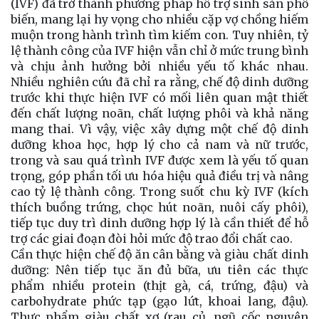
(IVF) đã trở thành phương pháp hỗ trợ sinh sản phổ
biến, mang lại hy vọng cho nhiều cặp vợ chồng hiếm
muộn trong hành trình tìm kiếm con. Tuy nhiên, tỷ
lệ thành công của IVF hiện vẫn chỉ ở mức trung bình
và chịu ảnh hưởng bởi nhiều yếu tố khác nhau.
Nhiều nghiên cứu đã chỉ ra rằng, chế độ dinh dưỡng
trước khi thực hiện IVF có mối liên quan mật thiết
đến chất lượng noãn, chất lượng phôi và khả năng
mang thai. Vì vậy, việc xây dựng một chế độ dinh
dưỡng khoa học, hợp lý cho cả nam và nữ trước,
trong và sau quá trình IVF được xem là yếu tố quan
trọng, góp phần tối ưu hóa hiệu quả điều trị và nâng
cao tỷ lệ thành công. Trong suốt chu kỳ IVF (kích
thích buồng trứng, chọc hút noãn, nuôi cấy phôi),
tiếp tục duy trì dinh dưỡng hợp lý là cần thiết để hỗ
trợ các giai đoạn đòi hỏi mức độ trao đổi chất cao.
Cần thực hiện chế độ ăn cân bằng và giàu chất dinh
dưỡng: Nên tiếp tục ăn đủ bữa, ưu tiên các thực
phẩm nhiều protein (thịt gà, cá, trứng, đậu) và
carbohydrate phức tạp (gạo lứt, khoai lang, đậu).
Thực phẩm giàu chất xơ (rau củ, ngũ cốc nguyên