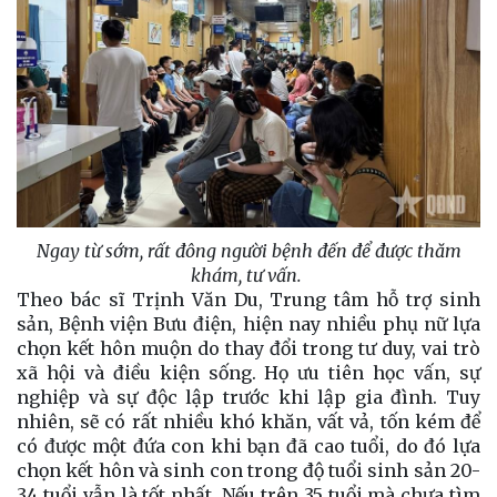
Ngay từ sớm, rất đông người bệnh đến để được thăm
khám, tư vấn.
Theo bác sĩ Trịnh Văn Du, Trung tâm hỗ trợ sinh
sản, Bệnh viện Bưu điện, hiện nay nhiều phụ nữ lựa
chọn kết hôn muộn do thay đổi trong tư duy, vai trò
xã hội và điều kiện sống. Họ ưu tiên học vấn, sự
nghiệp và sự độc lập trước khi lập gia đình. Tuy
nhiên, sẽ có rất nhiều khó khăn, vất vả, tốn kém để
có được một đứa con khi bạn đã cao tuổi, do đó lựa
chọn kết hôn và sinh con trong độ tuổi sinh sản 20-
34 tuổi vẫn là tốt nhất. Nếu trên 35 tuổi mà chưa tìm