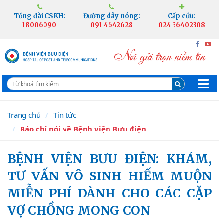
Tổng đài CSKH:
Đường dây nóng:
Cấp cứu:
18006090
091 4642628
024 36402308
Trang chủ
Tin tức
Báo chí nói về Bệnh viện Bưu điện
BỆNH VIỆN BƯU ĐIỆN: KHÁM,
TƯ VẤN VÔ SINH HIẾM MUỘN
MIỄN PHÍ DÀNH CHO CÁC CẶP
VỢ CHỒNG MONG CON