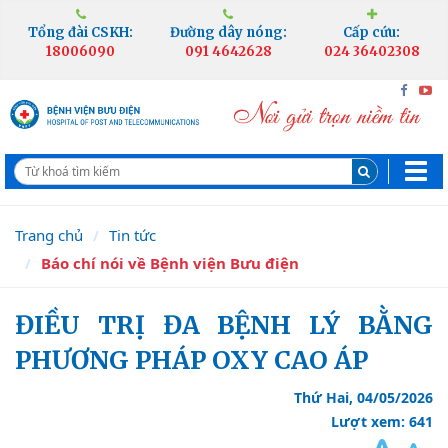
Tổng đài CSKH:
Đường dây nóng:
Cấp cứu:
18006090
091 4642628
024 36402308
Trang chủ
Tin tức
Báo chí nói về Bệnh viện Bưu điện
ĐIỀU TRỊ ĐA BỆNH LÝ BẰNG
PHƯƠNG PHÁP OXY CAO ÁP
Thứ Hai, 04/05/2026
Lượt xem: 641