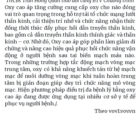
Ths.Bs Trần Hồng Quân trao đổi cùng BTV Chương trình
Oxy cao áp tăng cường cung cấp oxy cho não đóng
vai trò quan trọng trong hỗ trợ tái tổ chức mạng lưới
thần kinh, cải thiện trí nhớ và chức năng nhận thức
đồng thời thúc đẩy phục hồi dẫn truyền thần kinh,
bao gồm cả dẫn truyền thần kinh thính giác và thần
kinh – cơ. Nhờ đó, Oxy cao áp góp phần làm giảm di
chứng và nâng cao hiệu quả phục hồi chức năng vận
động ở người bệnh sau tai biến mạch máu não.
Trong những trường hợp tắc động mạch võng mạc
trung tâm, oxy có khả năng khuếch tán từ hệ mạch
mạc để nuôi dưỡng võng mạc khi tuần hoàn trung
tâm bị gián đoạn giúp duy trì chức năng mô võng
mạc. Hiện phương pháp điều trị đa bệnh lý bằng oxy
cao áp đang được ứng dụng tại nhiều cơ sở y tế để
phục vụ người bệnh./.
Theo vov1.vov.vn