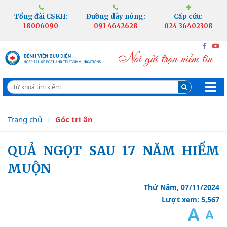
Tổng đài CSKH:
Đường dây nóng:
Cấp cứu:
18006090
091 4642628
024 36402308
Trang chủ
Góc tri ân
QUẢ NGỌT SAU 17 NĂM HIẾM
MUỘN
Thứ Năm, 07/11/2024
Lượt xem: 5,567