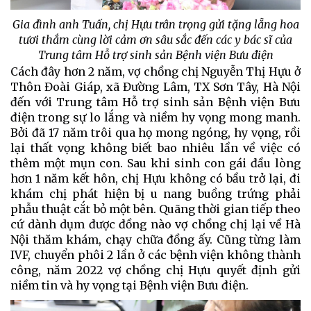
Gia đình anh Tuấn, chị Hựu trân trọng gửi tặng lẵng hoa
tươi thắm cùng lời cảm ơn sâu sắc đến các y bác sĩ của
Trung tâm Hỗ trợ sinh sản Bệnh viện Bưu điện
Cách đây hơn 2 năm, vợ chồng chị Nguyễn Thị Hựu ở
Thôn Đoài Giáp, xã Đường Lâm, TX Sơn Tây, Hà Nội
đến với Trung tâm Hỗ trợ sinh sản Bệnh viện Bưu
điện trong sự lo lắng và niềm hy vọng mong manh.
Bởi đã 17 năm trôi qua họ mong ngóng, hy vọng, rồi
lại thất vọng không biết bao nhiêu lần về việc có
thêm một mụn con. Sau khi sinh con gái đầu lòng
hơn 1 năm kết hôn, chị Hựu không có bầu trở lại, đi
khám chị phát hiện bị u nang buồng trứng phải
phẫu thuật cắt bỏ một bên. Quãng thời gian tiếp theo
cứ dành dụm được đồng nào vợ chồng chị lại về Hà
Nội thăm khám, chạy chữa đồng ấy. Cũng từng làm
IVF, chuyển phôi 2 lần ở các bệnh viện không thành
công, năm 2022 vợ chồng chị Hựu quyết định gửi
niềm tin và hy vọng tại Bệnh viện Bưu điện.