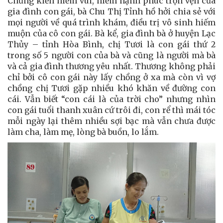
Chứng kiến niềm vui, niềm hạnh phúc trọn vẹn của
gia đình con gái, bà Chu Thị Tỉnh hồ hởi chia sẻ với
mọi người về quá trình khám, điều trị vô sinh hiếm
muộn của cô con gái. Bà kể, gia đình bà ở huyện Lạc
Thủy – tỉnh Hòa Bình, chị Tươi là con gái thứ 2
trong số 5 người con của bà và cũng là người mà bà
và cả gia đình thương yêu nhất. Thương không phải
chỉ bởi cô con gái này lấy chồng ở xa mà còn vì vợ
chồng chị Tươi gặp nhiều khó khăn về đường con
cái. Vẫn biết “con cái là của trời cho” nhưng nhìn
con gái tuổi thanh xuân cứ trôi đi, con rể thì mái tóc
mỗi ngày lại thêm nhiều sợi bạc mà vẫn chưa được
làm cha, làm mẹ, lòng bà buồn, lo lắm.