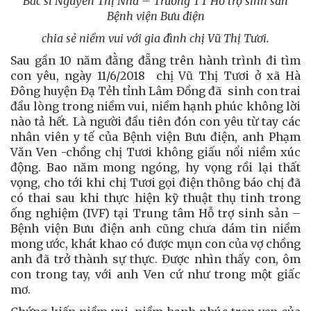
Bác sĩ Nguyễn Thị Nhã – Trưởng TT Hỗ trợ sinh sản
Bệnh viện Bưu điện
chia sẻ niềm vui với gia đình chị Vũ Thị Tươi.
Sau gần 10 năm đằng đẵng trên hành trình đi tìm
con yêu, ngày 11/6/2018 chị Vũ Thị Tươi ở xã Hà
Đông huyện Đạ Tẻh tỉnh Lâm Đồng đã sinh con trai
đầu lòng trong niềm vui, niềm hạnh phúc không lời
nào tả hết. Là người đầu tiên đón con yêu từ tay các
nhân viên y tế của Bệnh viện Bưu điện, anh Phạm
Văn Ven -chồng chị Tươi không giấu nổi niềm xúc
động. Bao năm mong ngóng, hy vọng rồi lại thất
vọng, cho tới khi chị Tươi gọi điện thông báo chị đã
có thai sau khi thực hiện kỹ thuật thụ tinh trong
ống nghiệm (IVF) tại Trung tâm Hỗ trợ sinh sản –
Bệnh viện Bưu điện anh cũng chưa dám tin niềm
mong ước, khát khao có được mụn con của vợ chồng
anh đã trở thành sự thực. Được nhìn thấy con, ôm
con trong tay, với anh Ven cứ như trong một giấc
mơ.