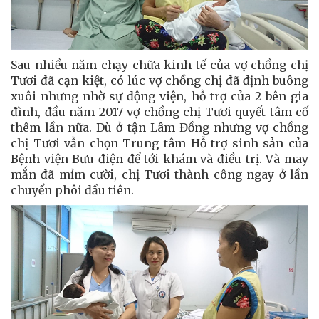
Sau nhiều năm chạy chữa kinh tế của vợ chồng chị
Tươi đã cạn kiệt, có lúc vợ chồng chị đã định buông
xuôi nhưng nhờ sự động viện, hỗ trợ của 2 bên gia
đình, đầu năm 2017 vợ chồng chị Tươi quyết tâm cố
thêm lần nữa. Dù ở tận Lâm Đồng nhưng vợ chồng
chị Tươi vẫn chọn Trung tâm Hỗ trợ sinh sản của
Bệnh viện Bưu điện để tới khám và điều trị. Và may
mắn đã mỉm cười, chị Tươi thành công ngay ở lần
chuyển phôi đầu tiên.