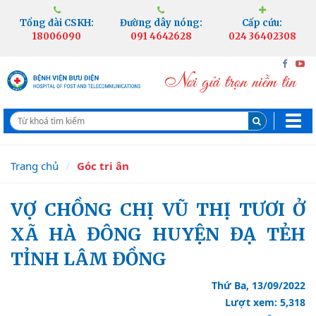
Tổng đài CSKH:
Đường dây nóng:
Cấp cứu:
18006090
091 4642628
024 36402308
Trang chủ
Góc tri ân
VỢ CHỒNG CHỊ VŨ THỊ TƯƠI Ở
XÃ HÀ ĐÔNG HUYỆN ĐẠ TẺH
TỈNH LÂM ĐỒNG
Thứ Ba, 13/09/2022
Lượt xem: 5,318