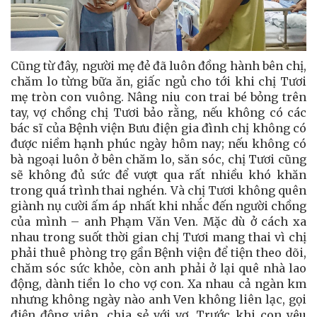
Cũng từ đây, người mẹ đẻ đã luôn đồng hành bên chị,
chăm lo từng bữa ăn, giấc ngủ cho tới khi chị Tươi
mẹ tròn con vuông. Nâng niu con trai bé bỏng trên
tay, vợ chồng chị Tươi bảo rằng, nếu không có các
bác sĩ của Bệnh viện Bưu điện gia đình chị không có
được niềm hạnh phúc ngày hôm nay; nếu không có
bà ngoại luôn ở bên chăm lo, săn sóc, chị Tươi cũng
sẽ không đủ sức để vượt qua rất nhiều khó khăn
trong quá trình thai nghén. Và chị Tươi không quên
giành nụ cười ấm áp nhất khi nhắc đến người chồng
của mình – anh Phạm Văn Ven. Mặc dù ở cách xa
nhau trong suốt thời gian chị Tươi mang thai vì chị
phải thuê phòng trọ gần Bệnh viện để tiện theo dõi,
chăm sóc sức khỏe, còn anh phải ở lại quê nhà lao
động, dành tiền lo cho vợ con. Xa nhau cả ngàn km
nhưng không ngày nào anh Ven không liên lạc, gọi
điện động viên, chia sẻ với vợ. Trước khi con yêu