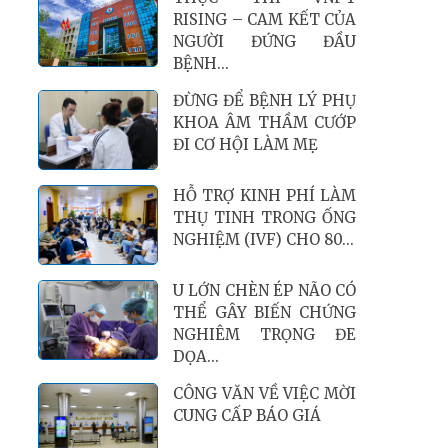
RISING – CAM KẾT CỦA
NGƯỜI ĐỨNG ĐẦU
BỆNH...
ĐỪNG ĐỂ BỆNH LÝ PHỤ
KHOA ÂM THẦM CƯỚP
ĐI CƠ HỘI LÀM MẸ
HỖ TRỢ KINH PHÍ LÀM
THỤ TINH TRONG ỐNG
NGHIỆM (IVF) CHO 80...
U LỚN CHÈN ÉP NÃO CÓ
THỂ GÂY BIẾN CHỨNG
NGHIÊM TRỌNG ĐE
DỌA...
CÔNG VĂN VỀ VIỆC MỜI
CUNG CẤP BÁO GIÁ