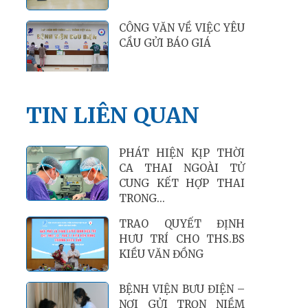
CÔNG VĂN VỀ VIỆC YÊU
CẦU GỬI BÁO GIÁ
TIN LIÊN QUAN
PHÁT HIỆN KỊP THỜI
CA THAI NGOÀI TỬ
CUNG KẾT HỢP THAI
TRONG...
TRAO QUYẾT ĐỊNH
HƯU TRÍ CHO THS.BS
KIỀU VĂN ĐỒNG
BỆNH VIỆN BƯU ĐIỆN –
NƠI GỬI TRỌN NIỀM