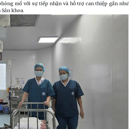
phòng mổ với sự tiếp nhận và hỗ trợ can thiệp gần như
à Sản khoa.