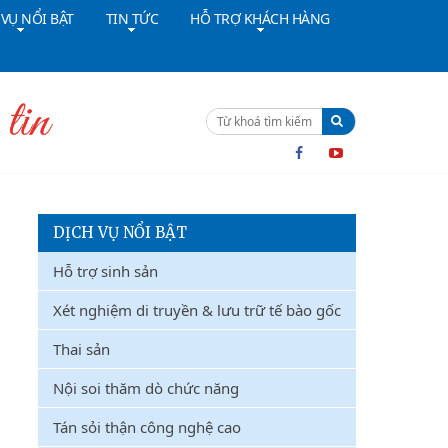
 VỤ NỔI BẬT
TIN TỨC
HỖ TRỢ KHÁCH HÀNG
ường dây nóng:
091 4642628
Cấp cứu:
024 36402308
DỊCH VỤ NỔI BẬT
Hỗ trợ sinh sản
Xét nghiệm di truyền & lưu trữ tế bào gốc
Thai sản
Nội soi thăm dò chức năng
Tán sỏi thận công nghệ cao