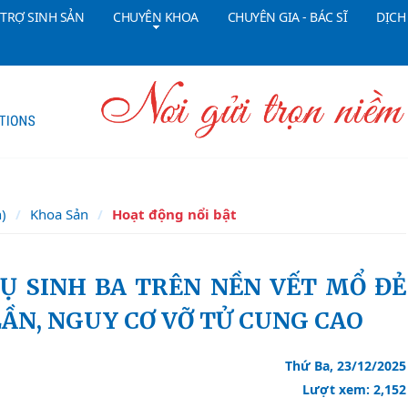
 TRỢ SINH SẢN
CHUYÊN KHOA
CHUYÊN GIA - BÁC SĨ
DỊCH
Tổng đài CSKH:
18006090
Đ
n)
Khoa Sản
Hoạt động nổi bật
LẦN, NGUY CƠ VỠ TỬ CUNG CAO
Thứ Ba, 23/12/2025
Lượt xem: 2,152