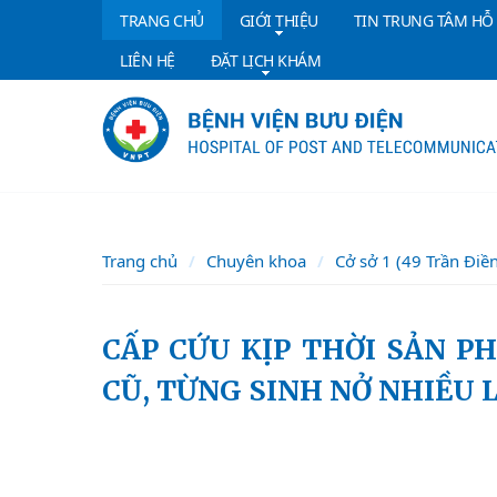
TRANG CHỦ
GIỚI THIỆU
TIN TRUNG TÂM HỖ
LIÊN HỆ
ĐẶT LỊCH KHÁM
Trang chủ
Chuyên khoa
Cở sở 1 (49 Trần Điề
CẤP CỨU KỊP THỜI SẢN PHỤ SINH BA TRÊN NỀN VẾT MỔ ĐẺ
CŨ, TỪNG SINH NỞ NHIỀU 