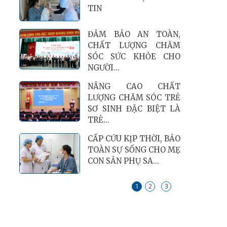
TIN
ĐẢM BẢO AN TOÀN,
CHẤT LƯỢNG CHĂM
SÓC SỨC KHỎE CHO
NGƯỜI...
NÂNG CAO CHẤT
LƯỢNG CHĂM SÓC TRẺ
SƠ SINH ĐẶC BIỆT LÀ
TRẺ...
CẤP CỨU KỊP THỜI, BẢO
TOÀN SỰ SỐNG CHO MẸ
CON SẢN PHỤ SA...
1
2
3