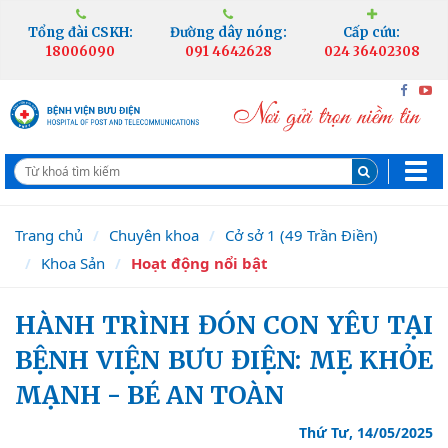
Tổng đài CSKH:
Đường dây nóng:
Cấp cứu:
18006090
091 4642628
024 36402308
Trang chủ
Chuyên khoa
Cở sở 1 (49 Trần Điền)
Khoa Sản
Hoạt động nổi bật
HÀNH TRÌNH ĐÓN CON YÊU TẠI
BỆNH VIỆN BƯU ĐIỆN: MẸ KHỎE
MẠNH - BÉ AN TOÀN
Thứ Tư, 14/05/2025