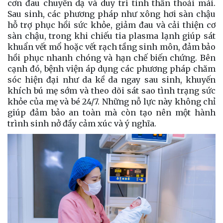
cơn đau chuyển dạ và duy trì tinh thần thoải mái.
Sau sinh, các phương pháp như xông hơi sàn chậu
hỗ trợ phục hồi sức khỏe, giảm đau và cải thiện cơ
sàn chậu, trong khi chiếu tia plasma lạnh giúp sát
khuẩn vết mổ hoặc vết rạch tầng sinh môn, đảm bảo
hồi phục nhanh chóng và hạn chế biến chứng. Bên
cạnh đó, bệnh viện áp dụng các phương pháp chăm
sóc hiện đại như da kề da ngay sau sinh, khuyến
khích bú mẹ sớm và theo dõi sát sao tình trạng sức
khỏe của mẹ và bé 24/7. Những nỗ lực này không chỉ
giúp đảm bảo an toàn mà còn tạo nên một hành
trình sinh nở đầy cảm xúc và ý nghĩa.