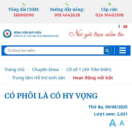
Tổng đài CSKH:
Đường dây nóng:
Cấp cứu:
18006090
091 4642628
024 36402308
Trang chủ
Chuyên khoa
Cở sở 1 (49 Trần Điền)
Trung tâm Hỗ trợ sinh sản
Hoạt động nổi bật
CÓ PHÔI LÀ CÓ HY VỌNG
Thứ Ba, 09/09/2025
Lượt xem: 2,021