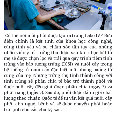
Có thể nói mỗi phôi được tạo ra trong Labo IVF Bưu
điện chính là kết tinh của khoa học công nghệ,
cùng tình yêu và sự chăm sóc tận tụy của những
nhân viên y tế. Trứng thu được sau khi chọc hút từ
mẹ sẽ được chọn lọc và trải qua quy trình tiêm tinh
trùng vào bào tương trứng (ICSI) và nuôi cấy trong
hệ thống tủ nuôi cấy đặc biệt mô phỏng buồng tử
cung của mẹ. Những trứng thụ tinh thành công với
tinh trùng sẽ phân chia tế bào trở thành phôi và
được nuôi cấy đến giai đoạn phân chia (ngày 3) và
phôi nang (ngày 5). Sau đó, phôi được đánh giá chất
lượng theo chuẩn Quốc tế để tư vấn kết quả nuôi cấy
phôi cho người bệnh và sẽ được chuyển phôi hoặc
trữ lạnh cho các chu kỳ sau.