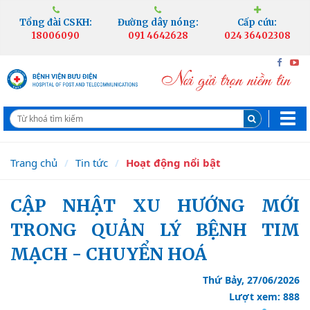
Tổng đài CSKH:
Đường dây nóng:
Cấp cứu:
18006090
091 4642628
024 36402308
Trang chủ
Tin tức
Hoạt động nổi bật
CẬP NHẬT XU HƯỚNG MỚI
TRONG QUẢN LÝ BỆNH TIM
MẠCH - CHUYỂN HOÁ
Thứ Bảy, 27/06/2026
Lượt xem: 888