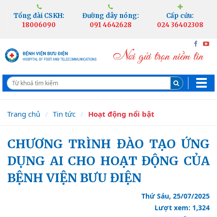
Tổng đài CSKH:
Đường dây nóng:
Cấp cứu:
18006090
091 4642628
024 36402308
Trang chủ
Tin tức
Hoạt động nổi bật
CHƯƠNG TRÌNH ĐÀO TẠO ỨNG
DỤNG AI CHO HOẠT ĐỘNG CỦA
BỆNH VIỆN BƯU ĐIỆN
Thứ Sáu, 25/07/2025
Lượt xem: 1,324