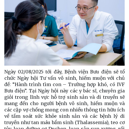
Ngày 02/08/2025 tới đây, Bệnh viện Bưu điện sẽ tổ
chức Ngày hội Tư vấn vô sinh, hiếm muộn với chủ
đề: “Hành trình tìm con – Trường hợp khó, có IVF
Bưu điện”. Tại Ngày hội này các y bác sĩ, chuyên gia
giỏi trong lĩnh vực hỗ trợ sinh sản và di truyền sẽ
mang đến cho người bệnh vô sinh, hiếm muộn và
các cặp vợ chồng mong con nhiều thông tin hữu ích
về tầm soát sức khỏe sinh sản và các bệnh lý di
truyền như tan máu bẩm sinh (Thalassemia), teo cơ
tủy, loạn dưỡng cơ Duchen, loạn sản sụn xương, rối