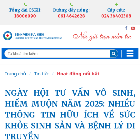
Tổng đài CSKH:
Đường dây nóng:
Cấp cứu:
18006090
091 4642628
024 36402308
Trang chủ
Tin tức
Hoạt động nổi bật
NGÀY HỘI TƯ VẤN VÔ SINH,
HIẾM MUỘN NĂM 2025: NHIỀU
THÔNG TIN HỮU ÍCH VỀ SỨC
KHỎE SINH SẢN VÀ BỆNH LÝ DI
TRUYỀN