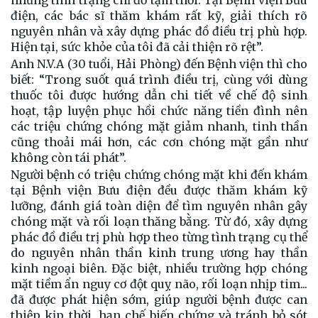
điện, các bác sĩ thăm khám rất kỹ, giải thích rõ
nguyên nhân và xây dựng phác đồ điều trị phù hợp.
Hiện tại, sức khỏe của tôi đã cải thiện rõ rệt”.
Anh N.V.A (30 tuổi, Hải Phòng) đến Bệnh viện thì cho
biết: “Trong suốt quá trình điều trị, cùng với dùng
thuốc tôi được hướng dẫn chi tiết về chế độ sinh
hoạt, tập luyện phục hồi chức năng tiền đình nên
các triệu chứng chóng mặt giảm nhanh, tinh thần
cũng thoải mái hơn, các cơn chóng mặt gần như
không còn tái phát”.
Người bệnh có triệu chứng chóng mặt khi đến khám
tại Bệnh viện Bưu điện đều được thăm khám kỹ
lưỡng, đánh giá toàn diện để tìm nguyên nhân gây
chóng mặt và rối loạn thăng bằng. Từ đó, xây dựng
phác đồ điều trị phù hợp theo từng tình trạng cụ thể
do nguyên nhân thần kinh trung ương hay thần
kinh ngoại biên. Đặc biệt, nhiều trường hợp chóng
mặt tiềm ẩn nguy cơ đột quỵ não, rối loạn nhịp tim...
đã được phát hiện sớm, giúp người bệnh được can
thiệp kịp thời, hạn chế biến chứng và tránh bỏ sót