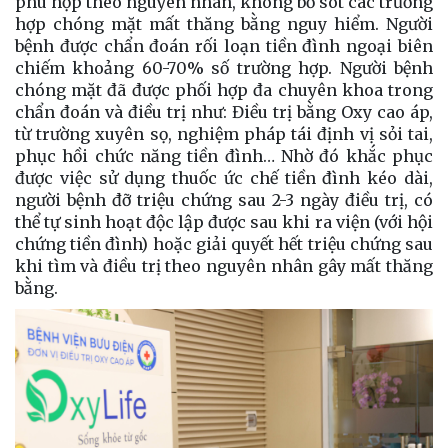
phù hợp theo nguyên nhân, không bỏ sót các trường
hợp chóng mặt mất thăng bằng nguy hiểm. Người
bệnh được chẩn đoán rối loạn tiền đình ngoại biên
chiếm khoảng 60-70% số trường hợp. Người bệnh
chóng mặt đã được phối hợp đa chuyên khoa trong
chẩn đoán và điều trị như: Điều trị bằng Oxy cao áp,
từ trường xuyên sọ, nghiệm pháp tái định vị sỏi tai,
phục hồi chức năng tiền đình… Nhờ đó khắc phục
được việc sử dụng thuốc ức chế tiền đình kéo dài,
người bệnh đỡ triệu chứng sau 2-3 ngày điều trị, có
thể tự sinh hoạt độc lập được sau khi ra viện (với hội
chứng tiền đình) hoặc giải quyết hết triệu chứng sau
khi tìm và điều trị theo nguyên nhân gây mất thăng
bằng.