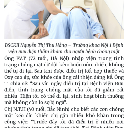
BSCKII Nguyễn Thị Thu Hằng – Trưởng khoa Nội 1 Bệnh
viện Bưu điện thăm khám cho người bệnh chóng mặt
Ông P.V.T (72 tuổi, Hà Nội) nhập viện trong tình
trạng chóng mặt dữ dội kèm buồn nôn nhiều, không
thể tự đi lại. Sau khi được điều trị kết hợp thuốc và
Oxy cao áp, sức khỏe của ông cải thiện đáng kể. Ông
T. chia sẻ: “Sau vài ngày điều trị tại Bệnh viện Bưu
điện, tình trạng chóng mặt của tôi đã giảm rất
nhiều. Hiện tôi có thể đi lại, sinh hoạt bình thường
mà không còn lo sợ bị ngã”.
Chị N.T.H (40 tuổi, Bắc Ninh) cho biết các cơn chóng
mặt kéo dài khiến chị gặp nhiều khó khăn trong
công việc: “Trước đây tôi đã điều trị ở nhiều nơi
nhưng tình trạng chỉ đỡ tạm thời. Tại Bệnh viện Bưu