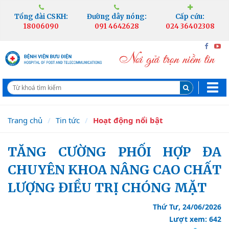
Tổng đài CSKH:
Đường dây nóng:
Cấp cứu:
18006090
091 4642628
024 36402308
Trang chủ
Tin tức
Hoạt động nổi bật
TĂNG CƯỜNG PHỐI HỢP ĐA
CHUYÊN KHOA NÂNG CAO CHẤT
LƯỢNG ĐIỀU TRỊ CHÓNG MẶT
Thứ Tư, 24/06/2026
Lượt xem: 642