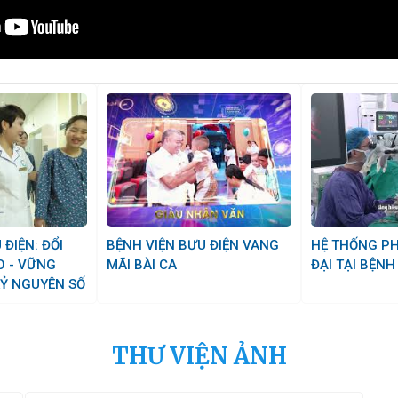
BỆNH VIỆN BƯU ĐIỆN VANG
HỆ THỐNG PHÒNG MỔ HIỆN
O - VỮNG
MÃI BÀI CA
ĐẠI TẠI BỆNH
Ỷ NGUYÊN SỐ
THƯ VIỆN ẢNH