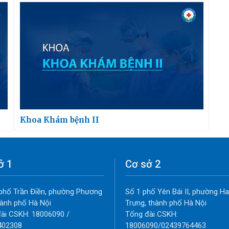
Khoa Khám bệnh II
ở 1
Cơ sở 2
phố Trần Điền, phường Phương
Số 1 phố Yên Bái II, phường Ha
thành phố Hà Nội
Trưng, thành phố Hà Nội
ài CSKH: 18006090 /
Tổng đài CSKH:
402308
18006090/02439764463