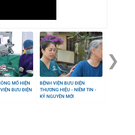
❯
BỆNH VIỆN BƯU ĐIỆN:
 VIỆN BƯU ĐIỆN
THƯƠNG HIỆU - NIỀM TIN -
KỶ NGUYÊN MỚI