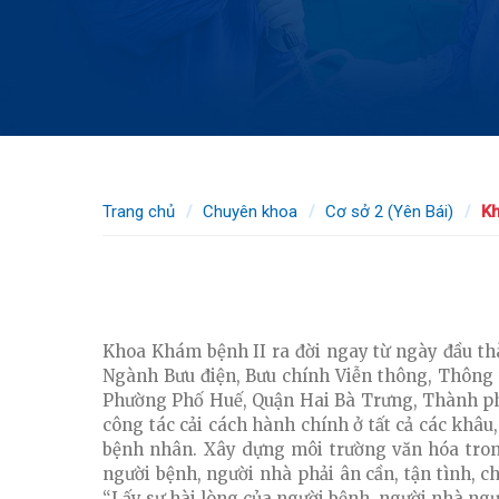
Trang chủ
Chuyên khoa
Cơ sở 2 (Yên Bái)
Kh
KHOA KHÁM BỆNH II (11/10/2021)
Khoa Khám bệnh II ra đời ngay từ ngày đầu thàn
Ngành Bưu điện, Bưu chính Viễn thông, Thông t
Phường Phố Huế, Quận Hai Bà Trưng, Thành phố
công tác cải cách hành chính ở tất cả các khâu
bệnh nhân. Xây dựng môi trường văn hóa trong 
người bệnh, người nhà phải ân cần, tận tình, c
“Lấy sự hài lòng của người bệnh, người nhà ng