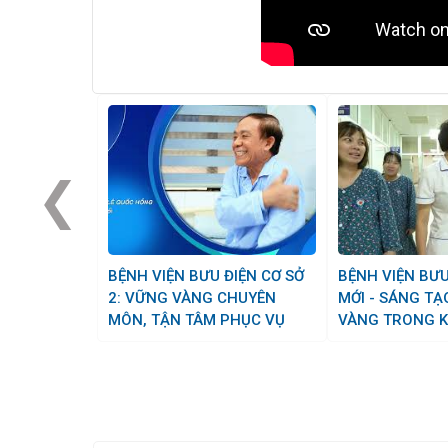
❮
BỆNH VIỆN BƯU ĐIỆN CƠ SỞ
BỆNH VIỆN BƯU ĐIỆN: ĐỔI
2: VỮNG VÀNG CHUYÊN
MỚI - SÁNG TẠ
MÔN, TẬN TÂM PHỤC VỤ
VÀNG TRONG K