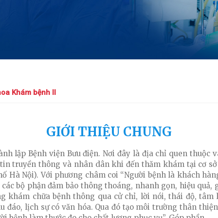
oa Khám bệnh II
GIỚI THIỆU CHUNG
h lập Bệnh viện Bưu điện. Nơi đây là địa chỉ quen thuộc và
in truyền thông và nhân dân khi đến thăm khám tại cơ sở II
 Hà Nội). Với phương châm coi “Người bệnh là khách hàng
, các bộ phận đảm bảo thông thoáng, nhanh gọn, hiệu quả, 
khám chữa bệnh thông qua cử chỉ, lời nói, thái độ, tâm l
hu đáo, lịch sự có văn hóa. Qua đó tạo môi trường thân thiện
ười bệnh làm thước đo cho chất lượng phục vụ”. Góp phần