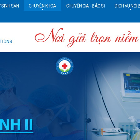
 SINH SẢN
CHUYÊN KHOA
CHUYÊN GIA - BÁC SĨ
DỊCH VỤ NỔI 
Tổng đài CSKH:
18006090
Đ