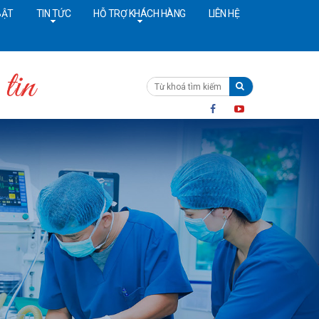
BẬT
TIN TỨC
HỖ TRỢ KHÁCH HÀNG
LIÊN HỆ
ường dây nóng:
091 4642628
Cấp cứu:
024 36402308