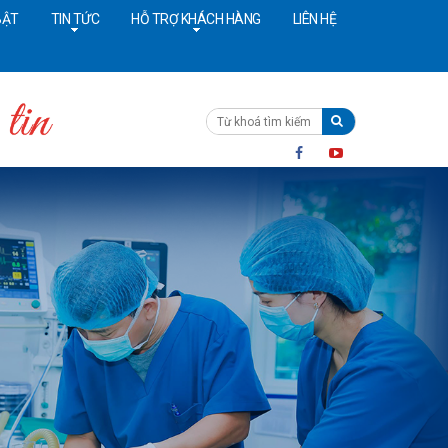
BẬT
TIN TỨC
HỖ TRỢ KHÁCH HÀNG
LIÊN HỆ
ường dây nóng:
091 4642628
Cấp cứu:
024 36402308