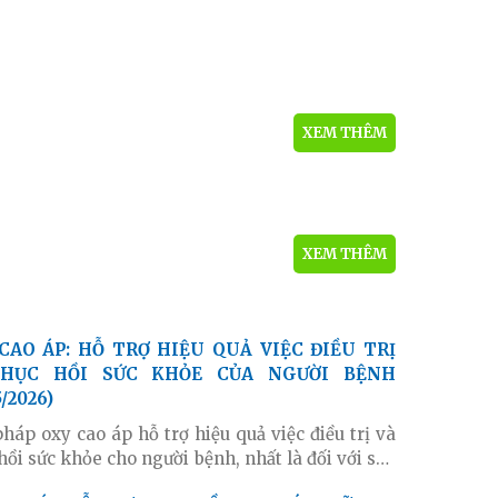
XEM THÊM
XEM THÊM
PHỤC HỒI SỨC KHỎE CỦA NGƯỜI BỆNH
5/2026)
pháp oxy cao áp hỗ trợ hiệu quả việc điều trị và
hồi sức khỏe cho người bệnh, nhất là đối với sản
au sinh, người bệnh sau phẫu thuật hoặc gặp