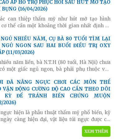
ổn thương mô mềm. Đây không chỉ là đánh giá
 BỤNG (16/04/2026)
ác bác sĩ mà là điều được hàng trăm người bệnh
ực tiếp trải nghiệm liệu pháp oxy cao áp tại Bệnh
các can thiệp thẩm mỹ như hút mỡ tạo hình
Bưu điện khẳng định.
 cơ thể cần một khoảng thời gian nhất định để
hục. Đây là giai đoạn mà các mô liên kết, mạch
ưới da và cấu trúc thành bụng đồng thời bước
 NGỦ NGON SAU HAI BUỔI ĐIỀU TRỊ OXY
uá trình tái tạo. Tại khoa Phẫu thuật Tạo hình
P (11/03/2026)
ẩm mỹ Bệnh viện Bưu điện, phương pháp Oxy
p đang được ứng dụng hiệu quả hỗ trợ phục hồi
nhiều năm liền, bà N.T.H (80 tuổi, Hà Nội) chưa
hần nâng cao chất lượng điều trị thẩm mỹ y
có một giấc ngủ ngon, bà phải phụ thuộc vào
 ngủ mỗi ngày vì chứng mất ngủ mạn tính. Thế
 chỉ sau hai buổi điều trị bằng Oxy cao áp tại
 VẬN ĐỘNG CƯỜNG ĐỘ CAO CẦN THEO DÕI
viện Bưu điện, bà H. đã có thể ngủ trọn giấc suốt
H KỲ ĐỂ TRÁNH BIẾN CHỨNG MUỘN
ng mà không cần dùng thuốc. Kết quả này cho
2/2026)
hiệu quả tích cực của việc ứng dụng Oxy cao áp
 hỗ trợ điều trị cải thiện giấc ngủ đối với người
ngực hiện là phẫu thuật thẩm mỹ phổ biến, kỹ
mất ngủ kéo dài.
 ngày càng hiện đại, vật liệu túi ngực được cải
về độ bền và độ an toàn ngày càng cao. Tuy
XEM THÊM
, các biến chứng muộn vẫn có thể xảy ra, trong