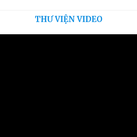
đó vỡ
túi th
THƯ VIỆN VIDEO