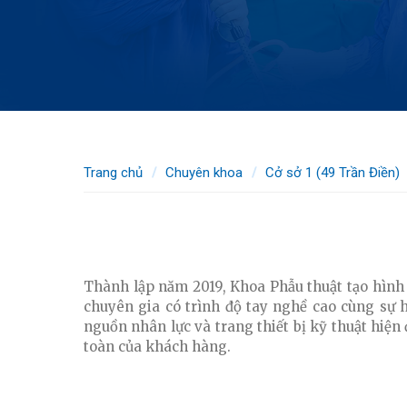
Trang chủ
Chuyên khoa
Cở sở 1 (49 Trần Điền)
KHOA PHẪU THUẬT TẠO HÌNH VÀ THẨM MỸ 
Thành lập năm 2019, Khoa Phẫu thuật tạo hình v
chuyên gia có trình độ tay nghề cao cùng sự 
nguồn nhân lực và trang thiết bị kỹ thuật hiệ
toàn của khách hàng.