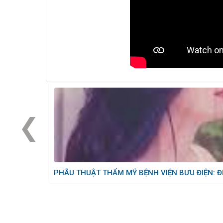
❮
PHẪU THUẬT THẨM MỸ BỆNH VIỆN BƯU ĐIỆN: Đ