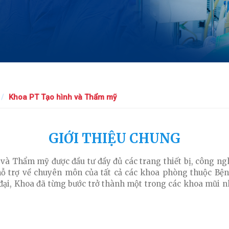
Khoa PT Tạo hình và Thẩm mỹ
GIỚI THIỆU CHUNG
(11/10/2021)
à Thẩm mỹ được đầu tư đầy đủ các trang thiết bị, công nghệ 
hỗ trợ về chuyên môn của tất cả các khoa phòng thuộc Bện
n đại, Khoa đã từng bước trở thành một trong các khoa mũi 