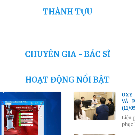
THÀNH TỰU
CHUYÊN GIA - BÁC SĨ
HOẠT ĐỘNG NỔI BẬT
OXY CAO ÁP: HỖ TRỢ HIỆU QUẢ VIỆC ĐIỀU TRỊ
VÀ 
(11/0
Liệu 
phục 
phụ s