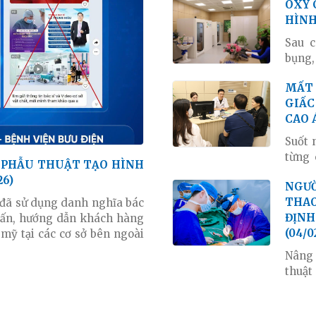
OXY CAO ÁP HỖ TRỢ PHỤC HỒI SAU HÚT MỠ TẠO
các t
HÌNH
của c
đã tr
Sau 
viện 
bụng,
hồi p
MẤT NGỦ NHIỀU NĂM, CỤ BÀ 80 TUỔI TÌM LẠI
máu d
GIẤC
vào q
CAO Á
và Th
cao á
Suốt 
góp p
từng 
khoa.
thuốc
26)
NGƯỜI ĐÃ NÂNG NGỰC CHƠI CÁC MÔN THỂ
nhưng
THAO
 đã sử dụng danh nghĩa bác
Bệnh 
ĐỊN
 vấn, hướng dẫn khách hàng
8 tiế
(04/0
mỹ tại các cơ sở bên ngoài
thấy 
trong
Nâng 
bệnh 
thuật
tiến 
nhiên