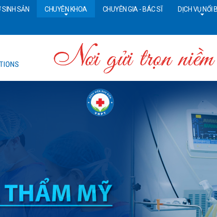
 SINH SẢN
CHUYÊN KHOA
CHUYÊN GIA - BÁC SĨ
DỊCH VỤ NỔI 
Tổng đài CSKH:
18006090
Đ