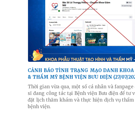
CẢNH BÁO TÌNH TRẠNG MẠO DANH KHOA PHẪU THUẬT TẠO HÌNH
& THẨM MỸ BỆNH VIỆN BƯU ĐIỆN (27/07/20
Thời gian vừa qua, một số cá nhân và fanpage
sĩ đang công tác tại Bệnh viện Bưu điện để tư
đặt lịch thăm khám và thực hiện dịch vụ thẩm 
bệnh viện.