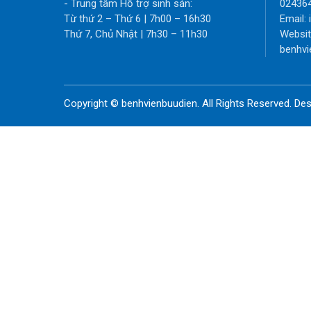
- Trung tâm Hỗ trợ sinh sản:
02436
Từ thứ 2 – Thứ 6 | 7h00 – 16h30
Email:
Thứ 7, Chủ Nhật | 7h30 – 11h30
Websit
benhvi
Copyright © benhvienbuudien. All Rights Reserved. D