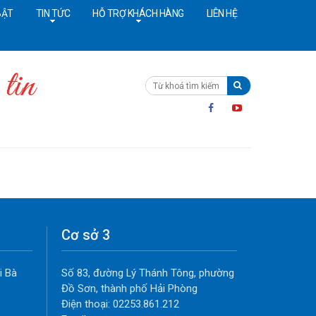
BẬT
TIN TỨC
HỖ TRỢ KHÁCH HÀNG
LIÊN HỆ
ường dây nóng:
091 4642628
Cấp cứu:
024 36402308
Cơ sở 3
i Bà
Số 83, đường Lý Thánh Tông, phường
Đồ Sơn, thành phố Hải Phòng
Điện thoại: 02253.861.212