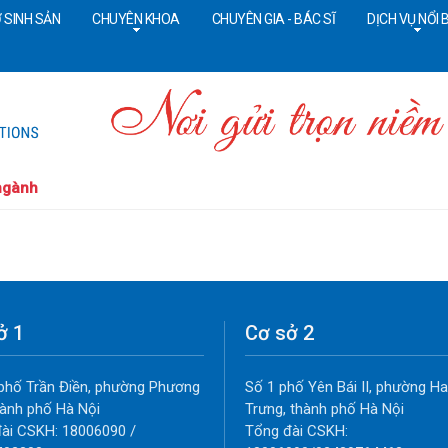
 SINH SẢN
CHUYÊN KHOA
CHUYÊN GIA - BÁC SĨ
DỊCH VỤ NỔI 
Tổng đài CSKH:
18006090
Đ
ngành
ở 1
Cơ sở 2
phố Trần Điền, phường Phương
Số 1 phố Yên Bái II, phường Ha
thành phố Hà Nội
Trưng, thành phố Hà Nội
ài CSKH: 18006090 /
Tổng đài CSKH: