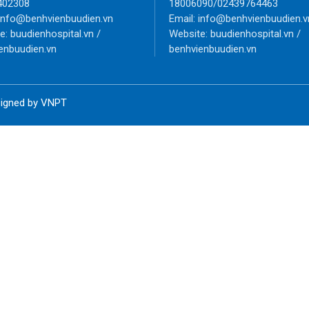
402308
18006090/02439764463
 info@benhvienbuudien.vn
Email: info@benhvienbuudien.v
e: buudienhospital.vn /
Website: buudienhospital.vn /
enbuudien.vn
benhvienbuudien.vn
esigned by VNPT