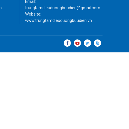
Email:
n
trungtamdieuduongbuudien@gmail.com
Website:
www.trungtamdieuduongbuudien.vn