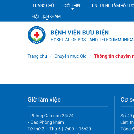
TRANG CHỦ
GIỚI THIỆU
TIN TRUNG TÂM HỖ TRỢ
ĐẶT LỊCH KHÁM
Trang chủ
Chuyên mục Old
Thông tin chuyên 
Giờ làm việc
Cơ s
- Phòng Cấp cứu 24/24
Số 49 
- Các Phòng khám
Liệt, 
Từ thứ 2 – Thứ 6 | 7h00 – 16h30
Tổng đ