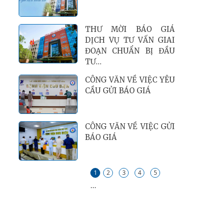
THƯ MỜI BÁO GIÁ
DỊCH VỤ TƯ VẤN GIAI
ĐOẠN CHUẨN BỊ ĐẦU
TƯ...
CÔNG VĂN VỀ VIỆC YÊU
CẦU GỬI BÁO GIÁ
CÔNG VĂN VỀ VIỆC GỬI
BÁO GIÁ
1
2
3
4
5
...