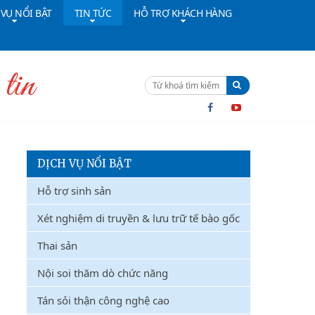
 VỤ NỔI BẬT
TIN TỨC
HỖ TRỢ KHÁCH HÀNG
ường dây nóng:
091 4642628
Cấp cứu:
024 36402308
DỊCH VỤ NỔI BẬT
Hỗ trợ sinh sản
Xét nghiệm di truyền & lưu trữ tế bào gốc
Thai sản
Nội soi thăm dò chức năng
Tán sỏi thận công nghệ cao