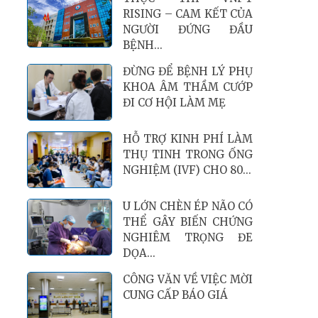
RISING – CAM KẾT CỦA
NGƯỜI ĐỨNG ĐẦU
BỆNH...
ĐỪNG ĐỂ BỆNH LÝ PHỤ
KHOA ÂM THẦM CƯỚP
ĐI CƠ HỘI LÀM MẸ
HỖ TRỢ KINH PHÍ LÀM
THỤ TINH TRONG ỐNG
NGHIỆM (IVF) CHO 80...
U LỚN CHÈN ÉP NÃO CÓ
THỂ GÂY BIẾN CHỨNG
NGHIÊM TRỌNG ĐE
DỌA...
CÔNG VĂN VỀ VIỆC MỜI
CUNG CẤP BÁO GIÁ