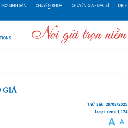
 TRỢ SINH SẢN
CHUYÊN KHOA
CHUYÊN GIA - BÁC SĨ
DỊCH
Tổng đài CSKH:
18006090
Đ
O GIÁ
Thứ Sáu, 29/08/2025
Lượt xem: 1,174