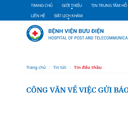
TRANG CHỦ
GIỚI THIỆU
TIN TRUNG TÂM HỖ
LIÊN HỆ
ĐẶT LỊCH KHÁM
Trang chủ
Tin tức
Tin đấu thầu
CÔNG VĂN VỀ VIỆC GỬI BÁ