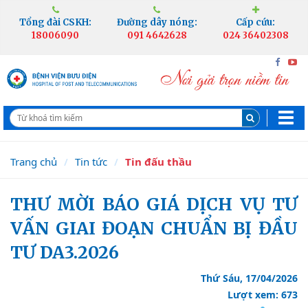
Tổng đài CSKH:
Đường dây nóng:
Cấp cứu:
18006090
091 4642628
024 36402308
Trang chủ
Tin tức
Tin đấu thầu
THƯ MỜI BÁO GIÁ DỊCH VỤ TƯ
VẤN GIAI ĐOẠN CHUẨN BỊ ĐẦU
TƯ DA3.2026
Thứ Sáu, 17/04/2026
Lượt xem: 673