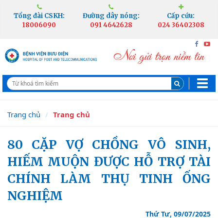
Tổng đài CSKH:
Đường dây nóng:
Cấp cứu:
18006090
091 4642628
024 36402308
Trang chủ
Trang chủ
80 CẶP VỢ CHỒNG VÔ SINH,
HIẾM MUỘN ĐƯỢC HỖ TRỢ TÀI
CHÍNH LÀM THỤ TINH ỐNG
NGHIỆM
Thứ Tư, 09/07/2025