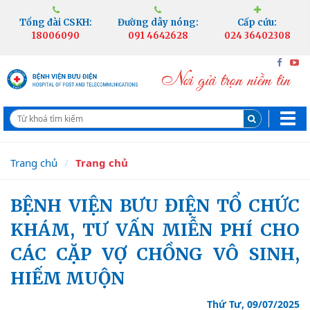
Tổng đài CSKH:
Đường dây nóng:
Cấp cứu:
18006090
091 4642628
024 36402308
Trang chủ
Trang chủ
BỆNH VIỆN BƯU ĐIỆN TỔ CHỨC
KHÁM, TƯ VẤN MIỄN PHÍ CHO
CÁC CẶP VỢ CHỒNG VÔ SINH,
HIẾM MUỘN
Thứ Tư, 09/07/2025