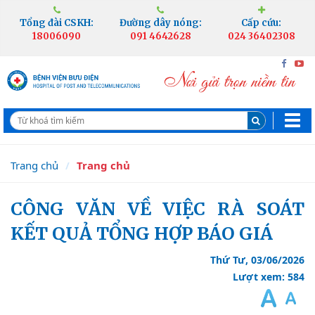
Tổng đài CSKH:
Đường dây nóng:
Cấp cứu:
18006090
091 4642628
024 36402308
Trang chủ
Trang chủ
CÔNG VĂN VỀ VIỆC RÀ SOÁT
KẾT QUẢ TỔNG HỢP BÁO GIÁ
Thứ Tư, 03/06/2026
Lượt xem: 584