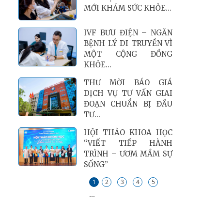
MỚI KHÁM SỨC KHỎE...
IVF BƯU ĐIỆN – NGĂN
BỆNH LÝ DI TRUYỀN VÌ
MỘT CỘNG ĐỒNG
KHỎE...
THƯ MỜI BÁO GIÁ
DỊCH VỤ TƯ VẤN GIAI
ĐOẠN CHUẨN BỊ ĐẦU
TƯ...
HỘI THẢO KHOA HỌC
“VIẾT TIẾP HÀNH
TRÌNH – ƯƠM MẦM SỰ
SỐNG”
1
2
3
4
5
...