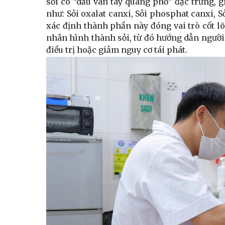
sỏi có “dấu vân tay quang phổ” đặc trưng, 
như: Sỏi oxalat canxi, Sỏi phosphat canxi, Sỏ
xác định thành phần này đóng vai trò cốt lõ
nhân hình thành sỏi, từ đó hướng dẫn người 
điều trị hoặc giảm nguy cơ tái phát.