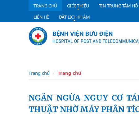
TRANG CHỦ
GIỚI THIỆU
TIN TRUNG TÂM HỖ
LIÊN HỆ
ĐẶT LỊCH KHÁM
Trang chủ
Trang chủ
NGĂN NGỪA NGUY CƠ TÁI PHÁT SỎI TIẾT NIỆU SAU PHẪU
THUẬT NHỜ MÁY PHÂN TÍC