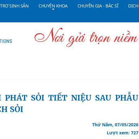
 TRỢ SINH SẢN
CHUYÊN KHOA
CHUYÊN GIA - BÁC SĨ
DỊCH
Tổng đài CSKH:
18006090
Đ
H SỎI
Thứ Năm, 07/05/2026
Lượt xem: 727