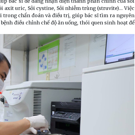
giúp bác sĩ dễ dàng nhận diện thành phần chính của sỏi
i axit uric, Sỏi cystine, Sỏi nhiễm trùng (struvite)… Việc
i trong chẩn đoán và điều trị, giúp bác sĩ tìm ra nguyên
bệnh điều chỉnh chế độ ăn uống, thói quen sinh hoạt để