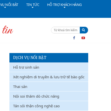
 VỤ NỔI BẬT
TIN TỨC
HỖ TRỢ KHÁCH HÀNG
ường dây nóng:
091 4642628
Cấp cứu:
024 36402308
DỊCH VỤ NỔI BẬT
Hỗ trợ sinh sản
Xét nghiệm di truyền & lưu trữ tế bào gốc
Thai sản
Nội soi thăm dò chức năng
Tán sỏi thận công nghệ cao