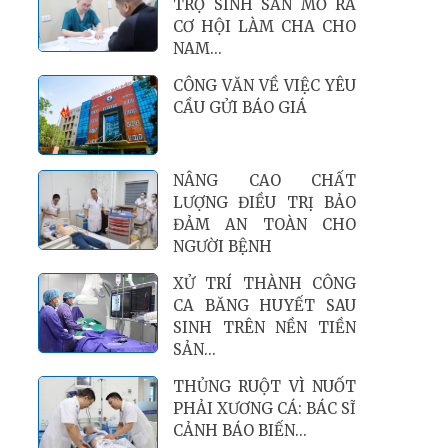
TRỢ SINH SẢN MỞ RA
CƠ HỘI LÀM CHA CHO
NAM...
CÔNG VĂN VỀ VIỆC YÊU
CẦU GỬI BÁO GIÁ
NÂNG CAO CHẤT
LƯỢNG ĐIỀU TRỊ BẢO
ĐẢM AN TOÀN CHO
NGƯỜI BỆNH
XỬ TRÍ THÀNH CÔNG
CA BĂNG HUYẾT SAU
SINH TRÊN NỀN TIỀN
SẢN...
THỦNG RUỘT VÌ NUỐT
PHẢI XƯƠNG CÁ: BÁC SĨ
CẢNH BÁO BIẾN...