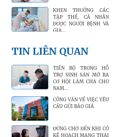
KHEN THƯỞNG CÁC
TẬP THỂ, CÁ NHÂN
ĐƯỢC NGƯỜI BỆNH VÀ
GIA...
TIN LIÊN QUAN
TIẾN BỘ TRONG HỖ
TRỢ SINH SẢN MỞ RA
CƠ HỘI LÀM CHA CHO
NAM...
CÔNG VĂN VỀ VIỆC YÊU
CẦU GỬI BÁO GIÁ
ĐỪNG CHỜ ĐẾN KHI CÓ
KẾ HOẠCH MANG THAI