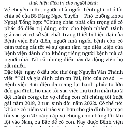
thực hiện điều trị cho người bệnh
Về chuyên môn, người nhà người bệnh ghi nhớ lời
chia sẻ của BS Đặng Ngọc Tuyến – Phó trưởng khoa
Ngoại Tổng hợp: “Chúng cháu phải cẩn trọng để có
phác đồ điều trị đúng, sớm cho bệnh nhân”. Đánh
giá cao về cơ sở vật chất, trang thiết bị hiện đại của
Bệnh viện Bưu điện, người nhà người bệnh còn có
cảm tưởng rất tốt về sự quan tâm, tạo điều kiện của
Bệnh viện dành cho không riêng người bệnh mà cả
người nhà. Tất cả những điều này đã động viên họ
rất nhiều.
Đặc biệt, ngay ở đầu bức thư ông Nguyễn Văn Thành
viết: “Tôi và gia đình cảm ơn Tài, Đức của cơ sở 1 –
Bệnh viện Bưu điện đã mang lại hạnh phúc to lớn
đến gia đình, họ mạc tôi sau việc thụ tinh nhân tạo 2
đợt thành công cho vợ chồng con cái chúng tôi (một
gái năm 2018, 2 trai sinh đôi năm 2022). Có thể nói
không có niềm vui nào vui hơn cho gia đình họ mạc
tôi sau gần 20 năm cặp vợ chồng con chúng tôi lặn
lội vào Nam, ra Bắc để có con. Nay được Bệnh viện