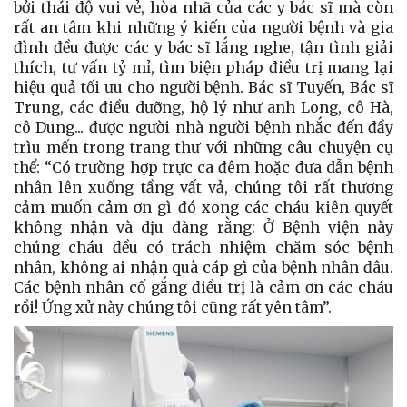
bởi thái độ vui vẻ, hòa nhã của các y bác sĩ mà còn
rất an tâm khi những ý kiến của người bệnh và gia
đình đều được các y bác sĩ lắng nghe, tận tình giải
thích, tư vấn tỷ mỉ, tìm biện pháp điều trị mang lại
hiệu quả tối ưu cho người bệnh. Bác sĩ Tuyến, Bác sĩ
Trung, các điều dưỡng, hộ lý như anh Long, cô Hà,
cô Dung... được người nhà người bệnh nhắc đến đầy
trìu mến trong trang thư với những câu chuyện cụ
thể: “Có trường hợp trực ca đêm hoặc đưa dẫn bệnh
nhân lên xuống tầng vất vả, chúng tôi rất thương
cảm muốn cảm ơn gì đó xong các cháu kiên quyết
không nhận và dịu dàng rằng: Ở Bệnh viện này
chúng cháu đều có trách nhiệm chăm sóc bệnh
nhân, không ai nhận quà cáp gì của bệnh nhân đâu.
Các bệnh nhân cố gắng điều trị là cảm ơn các cháu
rồi! Ứng xử này chúng tôi cũng rất yên tâm”.