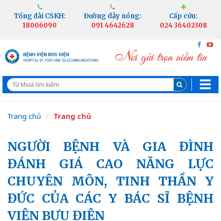
Tổng đài CSKH:
Đường dây nóng:
Cấp cứu:
18006090
091 4642628
024 36402308
Trang chủ
Trang chủ
NGƯỜI BỆNH VÀ GIA ĐÌNH
ĐÁNH GIÁ CAO NĂNG LỰC
CHUYÊN MÔN, TINH THẦN Y
ĐỨC CỦA CÁC Y BÁC SĨ BỆNH
VIỆN BƯU ĐIỆN