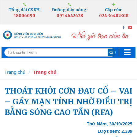
Tổng đài CSKH:
Đường dây nóng:
Cấp cứu:
18006090
091 4642628
024 36402308
Trang chủ
Trang chủ
THOÁT KHỎI CƠN ĐAU CỔ – VAI
– GÁY MẠN TÍNH NHỜ ĐIỀU TRỊ
BẰNG SÓNG CAO TẦN (RFA)
Thứ Năm, 30/10/2025
Lượt xem: 2,339