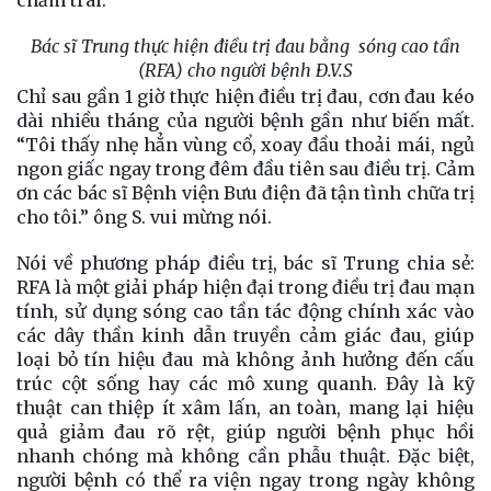
Bác sĩ Trung thực hiện điều trị đau bằng sóng cao tần
(RFA) cho người bệnh Đ.V.S
Chỉ sau gần 1 giờ thực hiện điều trị đau, cơn đau kéo
dài nhiều tháng của người bệnh gần như biến mất.
“Tôi thấy nhẹ hẳn vùng cổ, xoay đầu thoải mái, ngủ
ngon giấc ngay trong đêm đầu tiên sau điều trị. Cảm
ơn các bác sĩ Bệnh viện Bưu điện đã tận tình chữa trị
cho tôi.” ông S. vui mừng nói.
Nói về phương pháp điều trị, bác sĩ Trung chia sẻ:
RFA là một giải pháp hiện đại trong điều trị đau mạn
tính, sử dụng sóng cao tần tác động chính xác vào
các dây thần kinh dẫn truyền cảm giác đau, giúp
loại bỏ tín hiệu đau mà không ảnh hưởng đến cấu
trúc cột sống hay các mô xung quanh. Đây là kỹ
thuật can thiệp ít xâm lấn, an toàn, mang lại hiệu
quả giảm đau rõ rệt, giúp người bệnh phục hồi
nhanh chóng mà không cần phẫu thuật. Đặc biệt,
người bệnh có thể ra viện ngay trong ngày không