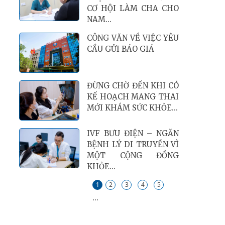
CƠ HỘI LÀM CHA CHO
NAM...
CÔNG VĂN VỀ VIỆC YÊU
CẦU GỬI BÁO GIÁ
ĐỪNG CHỜ ĐẾN KHI CÓ
KẾ HOẠCH MANG THAI
MỚI KHÁM SỨC KHỎE...
IVF BƯU ĐIỆN – NGĂN
BỆNH LÝ DI TRUYỀN VÌ
MỘT CỘNG ĐỒNG
KHỎE...
1
2
3
4
5
...