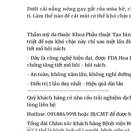
Dưới cái nắng nóng gay gắt của mùa hè, ch
ti. Làm thế nào để cái mùi cơ thể khó chịu 
Thẩm mỹ da thuộc Khoa Phẫu thuật Tạo hình
triệt để sựu khó chịu này chỉ sau một lần đ
tiết mồ hôi nách:
- Đây là công nghệ hiện đại, được FDA Hoa 
chứng tăng tiết mồ hôi - hôi nách.
- An toàn, không xâm lấn, không nghỉ dưỡn
- Điều trị 1 lần duy nhất - Hiệu quả dài lâu
----------------------------------------
Quý khách hàng có nhu cầu trải nghiệm dịch
lòng liên hệ:
Hotline: 093.884.9991 hoặc IB/CMT để được bác
Tổng đài Chăm sóc khách hàng Bệnh viện B