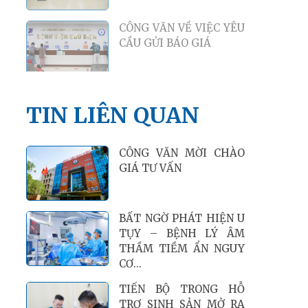
CÔNG VĂN VỀ VIỆC YÊU
CẦU GỬI BÁO GIÁ
TIN LIÊN QUAN
CÔNG VĂN MỜI CHÀO
GIÁ TƯ VẤN
BẤT NGỜ PHÁT HIỆN U
TỤY – BỆNH LÝ ÂM
THẦM TIỀM ẨN NGUY
CƠ...
TIẾN BỘ TRONG HỖ
TRỢ SINH SẢN MỞ RA