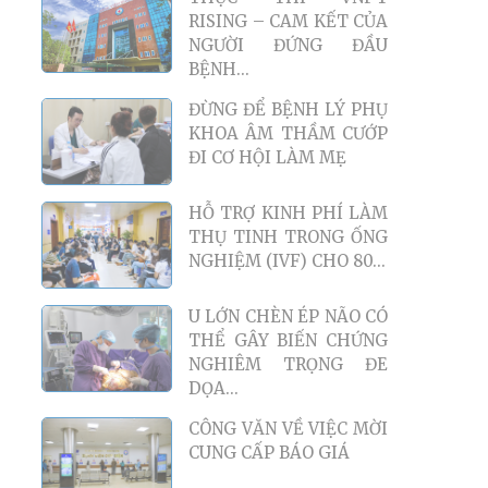
RISING – CAM KẾT CỦA
NGƯỜI ĐỨNG ĐẦU
BỆNH...
ĐỪNG ĐỂ BỆNH LÝ PHỤ
KHOA ÂM THẦM CƯỚP
ĐI CƠ HỘI LÀM MẸ
HỖ TRỢ KINH PHÍ LÀM
THỤ TINH TRONG ỐNG
NGHIỆM (IVF) CHO 80...
U LỚN CHÈN ÉP NÃO CÓ
THỂ GÂY BIẾN CHỨNG
NGHIÊM TRỌNG ĐE
DỌA...
CÔNG VĂN VỀ VIỆC MỜI
CUNG CẤP BÁO GIÁ