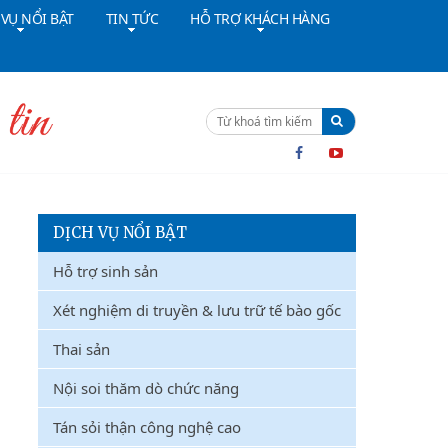
 VỤ NỔI BẬT
TIN TỨC
HỖ TRỢ KHÁCH HÀNG
ường dây nóng:
091 4642628
Cấp cứu:
024 36402308
DỊCH VỤ NỔI BẬT
Hỗ trợ sinh sản
Xét nghiệm di truyền & lưu trữ tế bào gốc
Thai sản
Nội soi thăm dò chức năng
Tán sỏi thận công nghệ cao