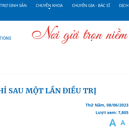
 TRỢ SINH SẢN
CHUYÊN KHOA
CHUYÊN GIA - BÁC SĨ
DỊCH
Tổng đài CSKH:
18006090
Đ
HỈ SAU MỘT LẦN ĐIỀU TRỊ
Thứ Năm, 08/06/2023
Lượt xem: 7,805