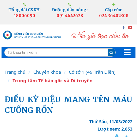
Tổng đài CSKH:
Đường dây nóng:
Cấp cứu:
18006090
091 4642628
024 36402308
Trang chủ
Chuyên khoa
Cở sở 1 (49 Trần Điền)
Trung tâm Tế bào gốc và Di truyền
ĐIỀU KỲ DIỆU MANG TÊN MÁU
CUỐNG RỐN
Thứ Sáu, 11/03/2022
Lượt xem: 2,853