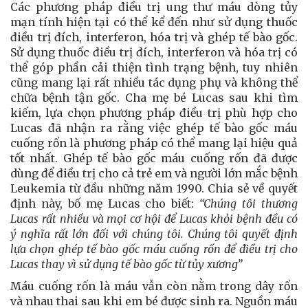
Các phương pháp điều trị ung thư máu dòng tủy
mạn tính hiện tại có thể kể đến như sử dụng thuốc
điều trị đích, interferon, hóa trị và ghép tế bào gốc.
Sử dụng thuốc điều trị đích, interferon và hóa trị có
thể góp phần cải thiện tình trạng bệnh, tuy nhiên
cũng mang lại rất nhiều tác dụng phụ và không thể
chữa bệnh tận gốc. Cha mẹ bé Lucas sau khi tìm
kiếm, lựa chọn phương pháp điều trị phù hợp cho
Lucas đã nhận ra rằng việc ghép tế bào gốc máu
cuống rốn là phương pháp có thể mang lại hiệu quả
tốt nhất. Ghép tế bào gốc máu cuống rốn đã được
dùng để điều trị cho cả trẻ em và người lớn mắc bệnh
Leukemia từ đầu những năm 1990. Chia sẻ về quyết
định này, bố mẹ Lucas cho biết:
“Chúng tôi thương
Lucas rất nhiều và mọi cơ hội để Lucas khỏi bệnh đều có
ý nghĩa rất lớn đối với chúng tôi. Chúng tôi quyết định
lựa chọn ghép tế bào gốc máu cuống rốn để điều trị cho
Lucas thay vì sử dụng tế bào gốc từ tủy xương”
Máu cuống rốn là máu vẫn còn nằm trong dây rốn
và nhau thai sau khi em bé được sinh ra. Nguồn máu