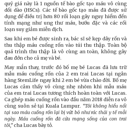
quý giá này là 1 nguồn tế bào gốc tạo máu vô cùng
dồi dào (HSCs). Các tế bào gốc tạo máu đã được sử
dụng để điều trị hơn 80 rối loạn gây nguy hiểm đến
tính mạng như ung thư máu, bướu đặc và các rối
loạn suy giảm miễn dịch.
Sau khi em bé được sinh ra, bác sĩ sẽ kẹp dây rốn và
thu thập máu cuống rốn vào túi thu thập. Toàn bộ
quá trình thu thập là vô cùng an toàn, không gây
đau đớn cho cả mẹ và bé.
May mắn thay, trước đó bố mẹ bé Lucas đã lưu trữ
mẫu máu cuống rốn của 2 em trai Lucas tại ngân
hàng StemLife ngay khi 2 em bé vừa chào đời. Bố mẹ
Lucas cảm thấy vô cùng nhẹ nhõm khi mẫu máu
của em trai Lucas tương thích hoàn toàn với Lucas.
Ca ghép máu cuống rốn vào đầu năm 2018 diễn ra vô
cùng suôn sẻ tại Kuala Lumpur
. “Tôi không hiểu nổi
tại sao máu cuống rốn lại bị vứt bỏ như rác thải y tế mỗi
ngày. Máu cuống rốn đã cứu mạng sống của con trai
tôi,”
cha Lucas bày tỏ.