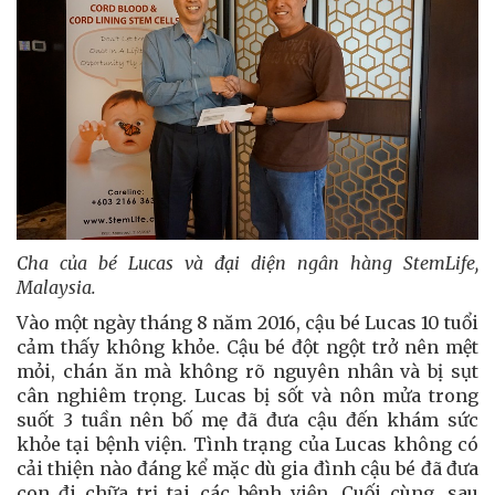
Cha của bé Lucas và đại diện ngân hàng StemLife,
Malaysia.
Vào một ngày tháng 8 năm 2016, cậu bé Lucas 10 tuổi
cảm thấy không khỏe. Cậu bé đột ngột trở nên mệt
mỏi, chán ăn mà không rõ nguyên nhân và bị sụt
cân nghiêm trọng. Lucas bị sốt và nôn mửa trong
suốt 3 tuần nên bố mẹ đã đưa cậu đến khám sức
khỏe tại bệnh viện. Tình trạng của Lucas không có
cải thiện nào đáng kể mặc dù gia đình cậu bé đã đưa
con đi chữa trị tại các bệnh viện. Cuối cùng, sau