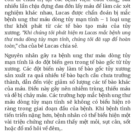
nhiều lần chịu đựng đau đớn lấy máu để làm các xét
nghiệm khác nhau, Lucas được chẩn đoán bị mắc
bệnh ung thư máu dòng tủy mạn tính – 1 loại ung
thư khởi phát từ các tế bào tạo máu của tủy
xương.
“Khi chúng tôi phát hiện ra Lucas mắc bệnh ung
thư máu dòng tủy mạn tính, chúng tôi đã sụp đổ hoàn
toàn,”
cha của bé Lucas chia sẻ.
Nguyên nhân gây ra bệnh ung thư máu dòng tủy
mạn tính là do đột biến gen trong tế bào gốc từ tủy
xương. Các đột biến này làm tế bào gốc tủy xương
sản xuất ra quá nhiều tế bào bạch cầu chưa trưởng
thành, dẫn đến việc giảm số lượng các tế bào khác
của máu. Điều này gây nên nhiễm trùng, thiếu máu
và dễ bị chảy máu. Các trường hợp mắc bệnh ung thư
máu dòng tủy mạn tính sẽ không có biểu hiện rõ
ràng trong giai đoạn đầu của bệnh. Khi bệnh tình
tiến triển nặng hơn, bệnh nhân có thể biểu hiện một
vài triệu chứng như cảm thấy mệt mỏi, sụt cân, sốt
hoặc đổ mồ hôi về đêm,..