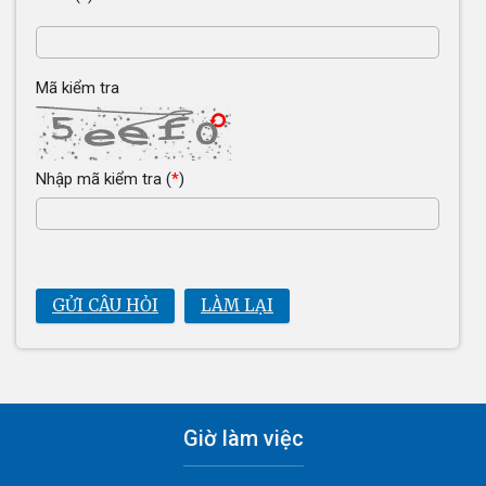
Mã kiểm tra
Nhập mã kiểm tra
(
*
)
GỬI CÂU HỎI
LÀM LẠI
Giờ làm việc