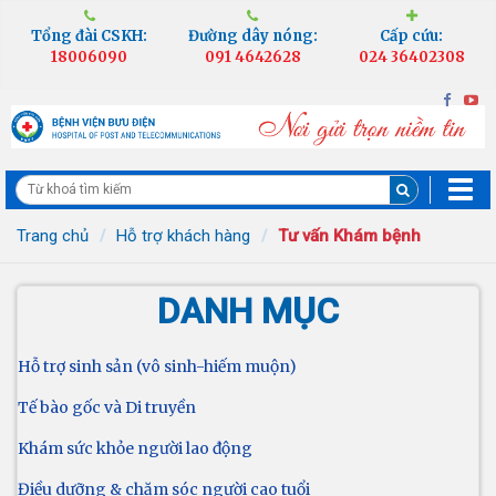
Tổng đài CSKH:
Đường dây nóng:
Cấp cứu:
18006090
091 4642628
024 36402308
Trang chủ
Hỗ trợ khách hàng
Tư vấn Khám bệnh
DANH MỤC
Hỗ trợ sinh sản (vô sinh-hiếm muộn)
Tế bào gốc và Di truyền
Khám sức khỏe người lao động
Điều dưỡng & chăm sóc người cao tuổi