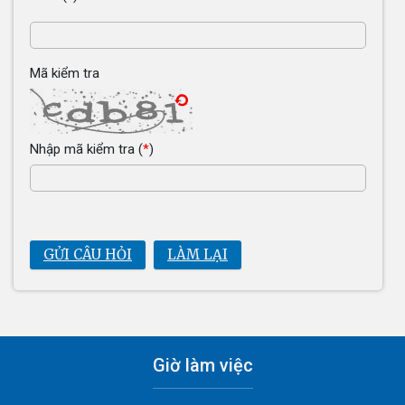
Mã kiểm tra
Nhập mã kiểm tra
(
*
)
GỬI CÂU HỎI
LÀM LẠI
Giờ làm việc