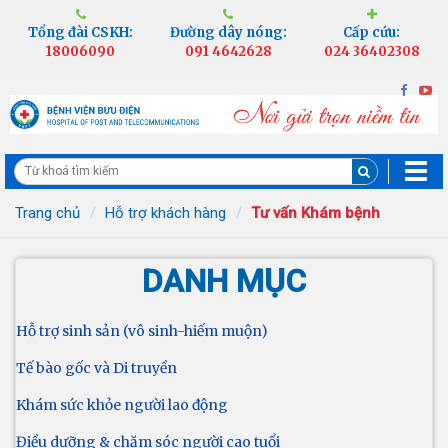
Tổng đài CSKH:
Đường dây nóng:
Cấp cứu:
18006090
091 4642628
024 36402308
Trang chủ
Hỗ trợ khách hàng
Tư vấn Khám bệnh
DANH MỤC
Hỗ trợ sinh sản (vô sinh-hiếm muộn)
Tế bào gốc và Di truyền
Khám sức khỏe người lao động
Điều dưỡng & chăm sóc người cao tuổi