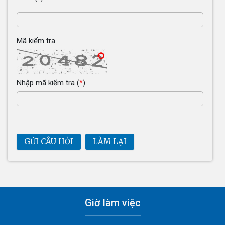
Mã kiểm tra
Nhập mã kiểm tra
(
*
)
GỬI CÂU HỎI
LÀM LẠI
Giờ làm việc