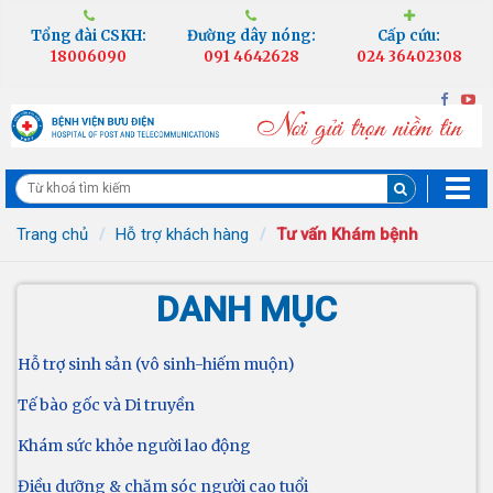
Tổng đài CSKH:
Đường dây nóng:
Cấp cứu:
18006090
091 4642628
024 36402308
Trang chủ
Hỗ trợ khách hàng
Tư vấn Khám bệnh
DANH MỤC
Hỗ trợ sinh sản (vô sinh-hiếm muộn)
Tế bào gốc và Di truyền
Khám sức khỏe người lao động
Điều dưỡng & chăm sóc người cao tuổi