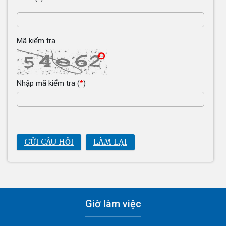
Mã kiểm tra
Nhập mã kiểm tra
(
*
)
GỬI CÂU HỎI
LÀM LẠI
Giờ làm việc