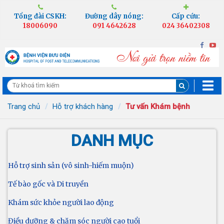
Tổng đài CSKH:
Đường dây nóng:
Cấp cứu:
18006090
091 4642628
024 36402308
Trang chủ
Hỗ trợ khách hàng
Tư vấn Khám bệnh
DANH MỤC
Hỗ trợ sinh sản (vô sinh-hiếm muộn)
Tế bào gốc và Di truyền
Khám sức khỏe người lao động
Điều dưỡng & chăm sóc người cao tuổi