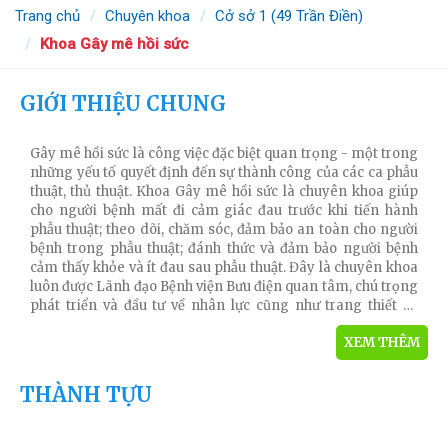
Trang chủ
Chuyên khoa
Cở sở 1 (49 Trần Điền)
Khoa Gây mê hồi sức
GIỚI THIỆU CHUNG
KHOA GÂY MÊ HỒI SỨC
Gây mê hồi sức là công việc đặc biệt quan trọng - một trong
những yếu tố quyết định đến sự thành công của các ca phẫu
thuật, thủ thuật. Khoa Gây mê hồi sức là chuyên khoa giúp
cho người bệnh mất đi cảm giác đau trước khi tiến hành
phẫu thuật; theo dõi, chăm sóc, đảm bảo an toàn cho người
bệnh trong phẫu thuật; đánh thức và đảm bảo người bệnh
cảm thấy khỏe và ít đau sau phẫu thuật. Đây là chuyên khoa
luôn được Lãnh đạo Bệnh viện Bưu điện quan tâm, chú trọng
phát triển và đầu tư về nhân lực cũng như trang thiết bị.
Khoa có đội ngũ chuyên gia, y bác sĩ yêu nghề, giỏi chuyên
XEM THÊM
môn, tận tụy với người bệnh, có cơ sở vật chất, trang thiết bị
máy móc tiên tiến, hiện đại bậc nhất. Người bệnh có chỉ định
phẫu thuật hoặc làm thủ thuật tại Bệnh viện Bưu điện có thể
THÀNH TỰU
hoàn toàn yên tâm khi đồng hành bên mình trong suốt
cuộc phẫu thuật luôn có đội ngũ y bác sĩ, kỹ thuật viên của
Khoa Gây mê hồi sức - những thầy thuốc trên tuyến đầu