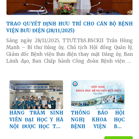
TRAO QUYẾT ĐỊNH HƯU TRÍ CHO CÁN BỘ BỆNH
VIỆN BƯU ĐIỆN (28/11/2025)
Sáng ngày 28/11/2025, TTƯT.ThS.BSCKII Trần Hùng
Mạnh – Bí thư Đảng ủy, Chủ tịch Hội đồng Quản lý,
Giám đốc Bệnh viện Bưu điện thay mặt Đảng ủy, Ban
Lãnh đạo, Ban Chấp hành Công đoàn Bệnh viện đã
trao tặng bằng khen của Tổng Giám đốc Tập đoàn Bưu
chính Viễn thông Việt Nam và Quyết định nghỉ việc
hưởng chế độ hưu trí cho TTƯT.TS.BS Hoàng Văn Bách
– Trưởng khoa Gây mê hồi sức Bệnh viện Bưu điện.
HÀNG TRĂM SINH
THÔNG BÁO HỘI
VIÊN ĐẠI HỌC Y HÀ
NGHỊ KHOA HỌC
NỘI ĐƯỢC HỌC TẬP,
BỆNH VIỆN BƯU
THỰC HÀNH
ĐIỆN NĂM 2024