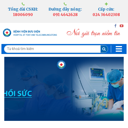
Tổng đài CSKH:
Đường dây nóng:
Cấp cứu:
18006090
091 4642628
024 36402308