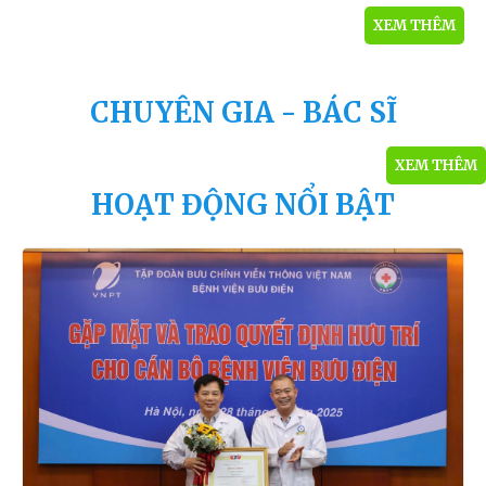
giành sự sống cho người bệnh.
XEM THÊM
CHUYÊN GIA - BÁC SĨ
XEM THÊM
HOẠT ĐỘNG NỔI BẬT