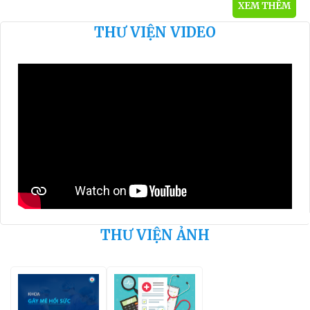
CHUYÊN MÔN TẠI
(20/09/2024)
XEM THÊM
BỆNH VIỆN BƯU
THƯ VIỆN VIDEO
ĐIỆN (19/03/2025)
THƯ VIỆN ẢNH